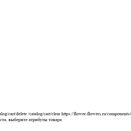
alog/cart/delete
/catalog/cart/clear
https://flower-flowers.ru/components
та, выберите атрибуты товара.