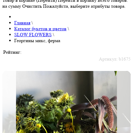
Товар в корзине (Перейти)
Перейти в корзину
Всего товаров:
на сумму
Очистить
Пожалуйста, выберите атрибуты товара.
Главная
\
Каталог букетов и цветов
\
SLOW FLOWERS
\
Георгины микс, ферма
Рейтинг:
Артикул:
b1675