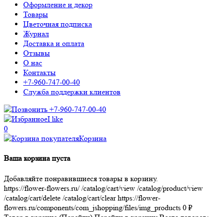
Оформление и декор
Товары
Цветочная подписка
Журнал
Доставка и оплата
Отзывы
О нас
Контакты
+7-960-747-00-40
Служба поддержки клиентов
+7-960-747-00-40
I like
0
Корзина
Ваша корзина пуста
Добавляйте понравившиеся товары в корзину.
https://flower-flowers.ru/
/catalog/cart/view
/catalog/product/view
/catalog/cart/delete
/catalog/cart/clear
https://flower-
flowers.ru/components/com_jshopping/files/img_products
0
₽