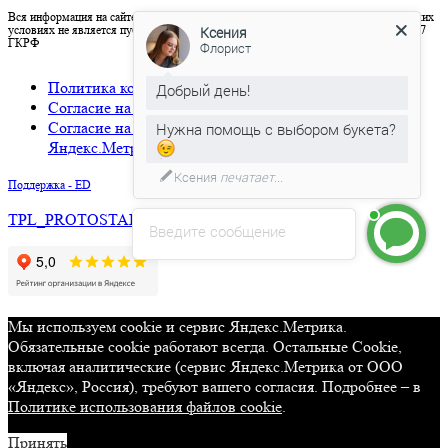
Вся информация на сайте носит исключительно справочный характер и ни при каких
условиях не является публичной офертой, определяемой положениями Статьи 437
Ксения
ГКРФ
Флорист
Политика конфиденциальности
Добрый день!
Согласие на обработку персональных данных
Согласие на использование cookies и сервиса
Нужна помощь с выбором букета?
Яндекс.Метрика
Ксения
печатает...
Поддержка - ED
TPL_PROTOSTAR_BACKTOTOP
Введите сообщение
Мы используем cookie и сервис Яндекс.Метрика.
Обязательные cookie работают всегда. Остальные Сookie,
включая аналитические (сервис Яндекс.Метрика от ООО
«Яндекс», Россия), требуют вашего согласия. Подробнее – в
Политике использования файлов cookie
.
Принять