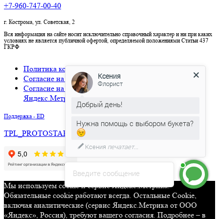
+7-960-747-00-40
г. Кострома, ул. Советская, 2
Вся информация на сайте носит исключительно справочный характер и ни при каких
условиях не является публичной офертой, определяемой положениями Статьи 437
ГКРФ
Политика конфиденциальности
Ксения
Согласие на обработку персональных данных
Флорист
Согласие на использование cookies и сервиса
Яндекс.Метрика
Добрый день!
Поддержка - ED
Нужна помощь с выбором букета?
TPL_PROTOSTAR_BACKTOTOP
Ксения
печатает...
Введите сообщение
Мы используем cookie и сервис Яндекс.Метрика.
Обязательные cookie работают всегда. Остальные Сookie,
включая аналитические (сервис Яндекс.Метрика от ООО
«Яндекс», Россия), требуют вашего согласия. Подробнее – в