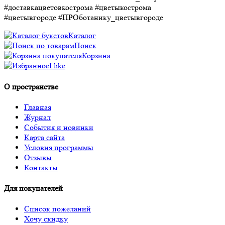
#доставкацветовкострома #цветыкострома
#цветывгороде #ПРОботанику_цветывгороде
Каталог
Поиск
Корзина
I like
О пространстве
Главная
Журнал
События и новинки
Карта сайта
Условия программы
Отзывы
Контакты
Для покупателей
Список пожеланий
Хочу скидку