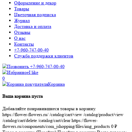
Оформление и декор
Товары
Цветочная подписка
Журнал
Доставка и оплата
Отзывы
О нас
Контакты
+7-960-747-00-40
Служба поддержки клиентов
+7-960-747-00-40
I like
0
Корзина
Ваша корзина пуста
Добавляйте понравившиеся товары в корзину.
https://flower-flowers.ru/
/catalog/cart/view
/catalog/product/view
/catalog/cart/delete
/catalog/cart/clear
https://flower-
flowers.ru/components/com_jshopping/files/img_products
0
₽