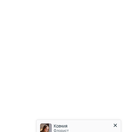
Ксения
Флорист