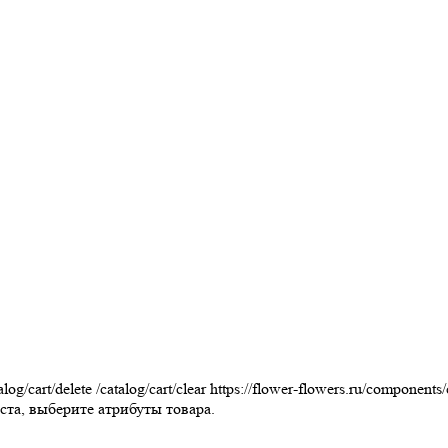
alog/cart/delete
/catalog/cart/clear
https://flower-flowers.ru/components
та, выберите атрибуты товара.