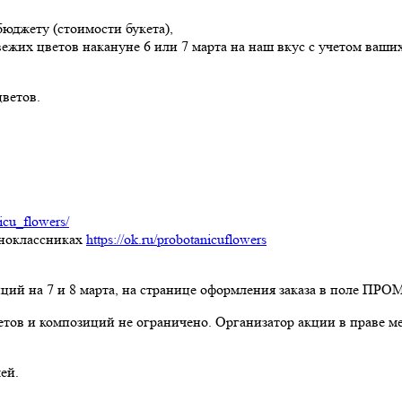
юджету (стоимости букета),
ежих цветов накануне 6 или 7 марта на наш вкус с учетом ваши
цветов.
icu_flowers/
ноклассниках
https://ok.ru/probotanicuflowers
иций на 7 и 8 марта, на странице оформления заказа в поле ПРО
етов и композиций не ограничено. Организатор акции в праве м
ей.