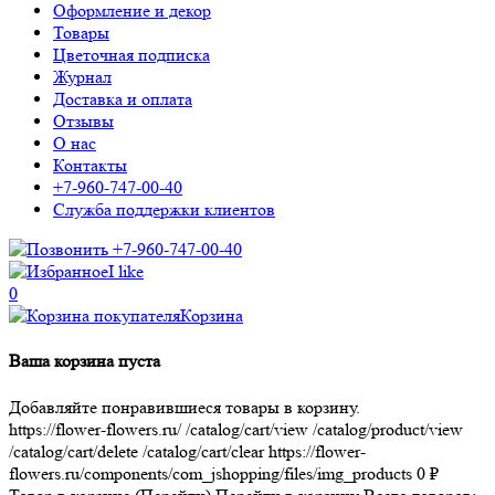
Оформление и декор
Товары
Цветочная подписка
Журнал
Доставка и оплата
Отзывы
О нас
Контакты
+7-960-747-00-40
Служба поддержки клиентов
+7-960-747-00-40
I like
0
Корзина
Ваша корзина пуста
Добавляйте понравившиеся товары в корзину.
https://flower-flowers.ru/
/catalog/cart/view
/catalog/product/view
/catalog/cart/delete
/catalog/cart/clear
https://flower-
flowers.ru/components/com_jshopping/files/img_products
0
₽