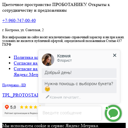
Цветочное пространство ПРОБОТАНИКУ. Открыты к
сотрудничеству и предложениям
+7-960-747-00-40
г. Кострома, ул. Советская, 2
Вся информация на сайте носит исключительно справочный характер и ни при каких
условиях не является публичной офертой, определяемой положениями Статьи 437
ГКРФ
Ксения
Политика конфиденциальности
Флорист
Согласие на обработку персональных данных
Согласие на использование cookies и сервиса
Добрый день!
Яндекс.Метрика
Нужна помощь с выбором букета?
Поддержка - ED
TPL_PROTOSTAR_BACKTOTOP
Ксения
печатает...
Введите сообщение
Мы используем cookie и сервис Яндекс.Метрика.