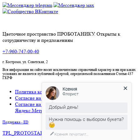
Цветочное пространство ПРОБОТАНИКУ. Открыты к
сотрудничеству и предложениям
+7-960-747-00-40
г. Кострома, ул. Советская, 2
Вся информация на сайте носит исключительно справочный характер и ни при каких
условиях не является публичной офертой, определяемой положениями Статьи 437
ГКРФ
Ксения
Политика конфиденциальности
Флорист
Согласие на обработку персональных данных
Согласие на использование cookies и сервиса
Добрый день!
Яндекс.Метрика
Нужна помощь с выбором букета?
Поддержка - ED
TPL_PROTOSTAR_BACKTOTOP
Ксения
печатает...