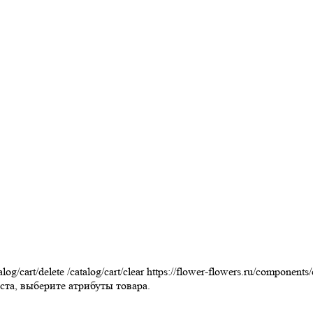
alog/cart/delete
/catalog/cart/clear
https://flower-flowers.ru/components
та, выберите атрибуты товара.