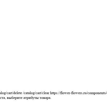
alog/cart/delete
/catalog/cart/clear
https://flower-flowers.ru/components
та, выберите атрибуты товара.