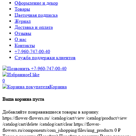
Оформление и декор
Товары
Цветочная подписка
Журнал
Доставка и оплата
Отзывы
О нас
Контакты
+7-960-747-00-40
Служба поддержки клиентов
+7-960-747-00-40
I like
0
Корзина
Ваша корзина пуста
Добавляйте понравившиеся товары в корзину.
https://flower-flowers.ru/
/catalog/cart/view
/catalog/product/view
/catalog/cart/delete
/catalog/cart/clear
https://flower-
flowers.ru/components/com_jshopping/files/img_products
0
₽