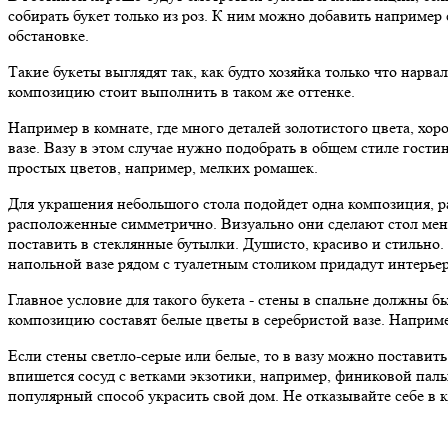
собирать букет только из роз. К ним можно добавить например
обстановке.
Такие букеты выглядят так, как будто хозяйка только что нарва
композицию стоит выполнить в таком же оттенке.
Например в комнате, где много деталей золотистого цвета, хор
вазе. Вазу в этом случае нужно подобрать в общем стиле гости
простых цветов, например, мелких ромашек.
Для украшения небольшого стола подойдет одна композиция, р
расположенные симметрично. Визуально они сделают стол мене
поставить в стеклянные бутылки. Душисто, красиво и стильно.
напольной вазе рядом с туалетным столиком придадут интерьер
Главное условие для такого букета - стены в спальне должны 
композицию составят белые цветы в серебристой вазе. Наприм
Если стены светло-серые или белые, то в вазу можно поставить
впишется сосуд с ветками экзотики, например, финиковой па
популярный способ украсить свой дом. Не отказывайте себе в