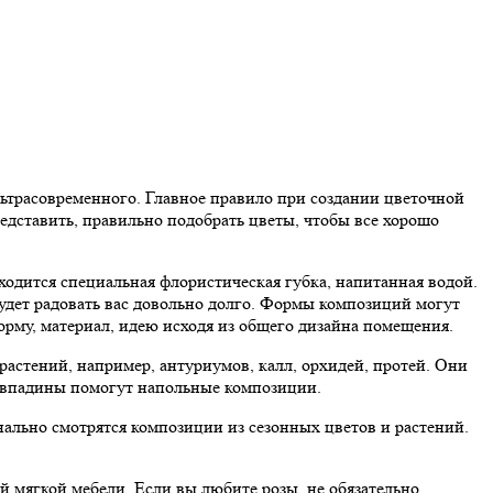
льтрасовременного. Главное правило при создании цветочной
едставить, правильно подобрать цветы, чтобы все хорошо
ходится специальная флористическая губка, напитанная водой.
будет радовать вас довольно долго. Формы композиций могут
рму, материал, идею исходя из общего дизайна помещения.
астений, например, антуриумов, калл, орхидей, протей. Они
, впадины помогут напольные композиции.
нально смотрятся композиции из сезонных цветов и растений.
й мягкой мебели. Если вы любите розы, не обязательно