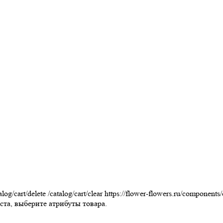
alog/cart/delete
/catalog/cart/clear
https://flower-flowers.ru/components
та, выберите атрибуты товара.