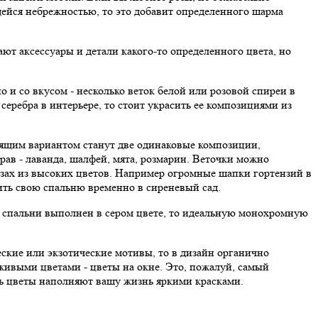
щейся небрежностью, то это добавит определенного шарма
дают аксессуары и детали какого-то определенного цвета, но
о и со вкусом - несколько веток белой или розовой спиреи в
серебра в интерьере, то стоит украсить ее композициями из
дящим вариантом станут две одинаковые композиции,
ав - лаванда, шалфей, мята, розмарин. Веточки можно
азах из высоких цветов. Например огромные шапки гортензий в
тить свою спальню временно в сиреневый сад.
айн спальни выполнен в сером цвете, то идеальную монохромную
еские или экзотические мотивы, то в дизайн органично
ивыми цветами - цветы на окне. Это, пожалуй, самый
ть цветы наполняют вашу жизнь яркими красками.