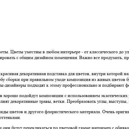
ты. Цветы уместны в любом интерьере - от классического до у
ировать с общим дизайном помещения. Важно все продумать, пр
красивая декоративная подставка для цветов, внутри которой на
собу сборки при правильном уходе композиция из живых цветов 
ты-дизайнеры подходят к этому профессионально и подбирают фо
в хорошо подойдут композиции с использованием экзотических р
олнят декоративные травы, ветки. Преобразовать углы, выступы
виды цветов и другого флористического материала. Очень ориги
оттенками.
и они будут перекликаться по цветовой гамме например с обивко