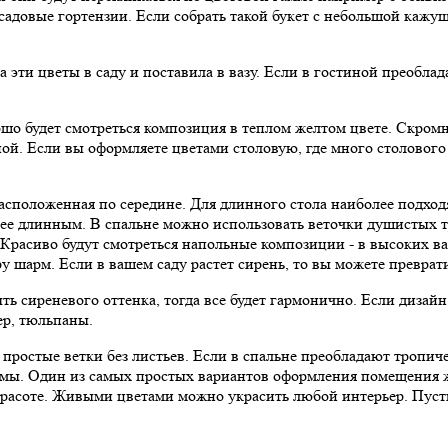
 садовые гортензии. Если собрать такой букет с небольшой кажу
ла эти цветы в саду и поставила в вазу. Если в гостиной преобла
ошо будет смотреться композиция в теплом желтом цвете. Скромн
ной. Если вы оформляете цветами столовую, где много столового 
асположенная по середине. Для длинного стола наиболее подхо
е длинным. В спальне можно использовать веточки душистых тр
 Красиво будут смотреться напольные композиции - в высоких в
у шарм. Если в вашем саду растет сирень, то вы можете превра
быть сиреневого оттенка, тогда все будет гармонично. Если диз
ер, тюльпаны.
 простые ветки без листьев. Если в спальне преобладают тропич
льмы. Один из самых простых вариантов оформления помещения ж
 красоте. Живыми цветами можно украсить любой интерьер. Пус