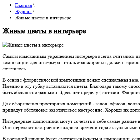
Главная
\
Журнал
\
Живые цветы в интерьере
Живые цветы в интерьере
Самым изысканным украшением интерьера всегда считались цве
композиции для интерьера - стиль аранжировки должен гармон
сочеталось.
В основе флористической композиции лежит специальная ваза, 
Именно в эту губку вставляются цветы. Благодаря такому спо
быть абсолютно разными. Здесь нет пределу фантазии. Флорис
Для оформления просторных помещений - залов, офисов, холло
придадут обстановке экзотическое настроение. Хорошо их доп
Интерьерные композиции могут сочетать в себе самые разные 
Они передают настроение каждого времени года актуальными 
В гостиной хорошо будут смотреться букеты и композиции, есл