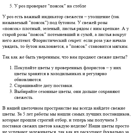
У роз проверьте "поясок" на стебле
У роз есть важный индикатор свежести – утолщение (так
называемый "поясок") под бутоном. У свежей розы
«поясок» плотный, зеленый, листья рядом с ним крепкие. А у
старой розы "поясок" потемневший и сухой, а листья вокруг
него желтеют. Флористический секрет: если роза уже начала
увядать, то бутон наклоняется, а "поясок" становится мягким.
Так как же быть уверенным, что вам продают свежие цветы?
Покупайте цветы у проверенных флористов – у них
цветы хранятся в холодильниках и регулярно
обновляются.
Спрашивайте дату поставки.
Выбирайте сезонные цветы, они дольше сохраняют
свежесть.
В нашей цветочном пространстве вы всегда найдете свежие
цветы. За 5 лет работы мы нашли самых лучших поставщиков,
которые прошли строгий отбор, и теперь мы получаем 3
поставки свежих цветов каждую неделю! Наши цветы просто
не успевают залеживаться, так как их раскупают буквально за