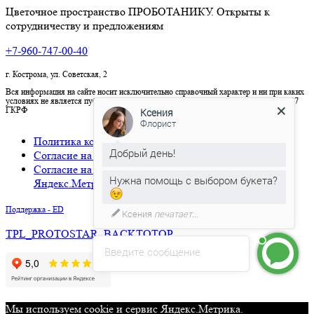
Цветочное пространство ПРОБОТАНИКУ. Открыты к
сотрудничеству и предложениям
+7-960-747-00-40
г. Кострома, ул. Советская, 2
Вся информация на сайте носит исключительно справочный характер и ни при каких
условиях не является публичной офертой, определяемой положениями Статьи 437
ГКРФ
Ксения
Флорист
Политика конфиденциальности
Добрый день!
Согласие на обработку персональных данных
Согласие на использование cookies и сервиса
Нужна помощь с выбором букета?
Яндекс.Метрика
Поддержка - ED
Ксения
печатает...
TPL_PROTOSTAR_BACKTOTOP
Введите сообщение
Мы используем cookie и сервис Яндекс.Метрика.