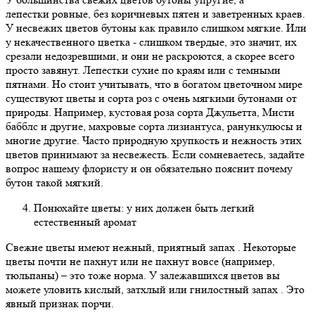
лепестки ровные, без коричневых пятен и заветренных краев.
У несвежих цветов бутоны как правило слишком мягкие. Или
у некачественного цветка - слишком твердые, это значит, их
срезали недозревшими, и они не раскроются, а скорее всего
просто завянут. Лепестки сухие по краям или с темными
пятнами. Но стоит учитывать, что в богатом цветочном мире
существуют цветы и сорта роз с очень мягкими бутонами от
природы. Например, кустовая роза сорта Джульетта, Мисти
бабблс и другие, махровые сорта лизиантуса, ранункулюсы и
многие другие. Часто природную хрупкость и нежность этих
цветов принимают за несвежесть. Если сомневаетесь, задайте
вопрос нашему флористу и он обязательно пояснит почему
бутон такой мягкий.
Понюхайте цветы: у них должен быть легкий
естественный аромат
Свежие цветы имеют нежный, приятный запах . Некоторые
цветы почти не пахнут или не пахнут вовсе (например,
тюльпаны) – это тоже норма. У залежавшихся цветов вы
можете уловить кислый, затхлый или гнилостный запах . Это
явный признак порчи.