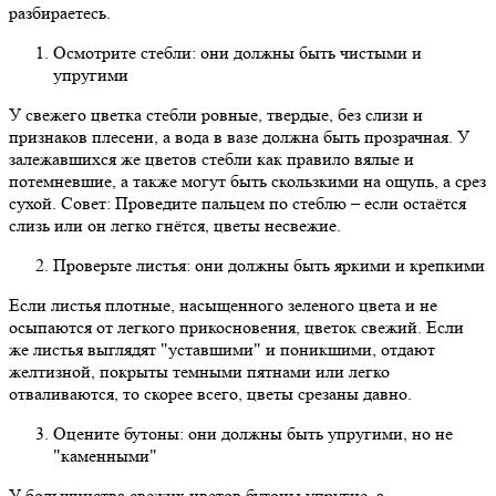
разбираетесь.
Осмотрите стебли: они должны быть чистыми и
упругими
У свежего цветка стебли ровные, твердые, без слизи и
признаков плесени, а вода в вазе должна быть прозрачная. У
залежавшихся же цветов стебли как правило вялые и
потемневшие, а также могут быть скользкими на ощупь, а срез
сухой. Совет: Проведите пальцем по стеблю – если остаётся
слизь или он легко гнётся, цветы несвежие.
Проверьте листья: они должны быть яркими и крепкими
Если листья плотные, насыщенного зеленого цвета и не
осыпаются от легкого прикосновения, цветок свежий. Если
же листья выглядят "уставшими" и поникшими, отдают
желтизной, покрыты темными пятнами или легко
отваливаются, то скорее всего, цветы срезаны давно.
Оцените бутоны: они должны быть упругими, но не
"каменными"
У большинства свежих цветов бутоны упругие, а