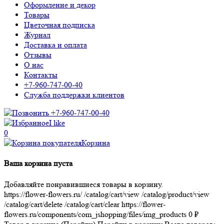
Оформление и декор
Товары
Цветочная подписка
Журнал
Доставка и оплата
Отзывы
О нас
Контакты
+7-960-747-00-40
Служба поддержки клиентов
+7-960-747-00-40
I like
0
Корзина
Ваша корзина пуста
Добавляйте понравившиеся товары в корзину.
https://flower-flowers.ru/
/catalog/cart/view
/catalog/product/view
/catalog/cart/delete
/catalog/cart/clear
https://flower-
flowers.ru/components/com_jshopping/files/img_products
0
₽