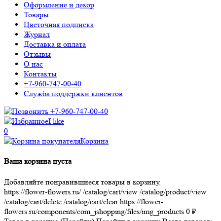
Оформление и декор
Товары
Цветочная подписка
Журнал
Доставка и оплата
Отзывы
О нас
Контакты
+7-960-747-00-40
Служба поддержки клиентов
+7-960-747-00-40
I like
0
Корзина
Ваша корзина пуста
Добавляйте понравившиеся товары в корзину.
https://flower-flowers.ru/
/catalog/cart/view
/catalog/product/view
/catalog/cart/delete
/catalog/cart/clear
https://flower-
flowers.ru/components/com_jshopping/files/img_products
0
₽