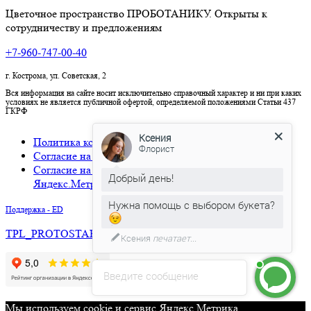
Цветочное пространство ПРОБОТАНИКУ. Открыты к
сотрудничеству и предложениям
+7-960-747-00-40
г. Кострома, ул. Советская, 2
Вся информация на сайте носит исключительно справочный характер и ни при каких
условиях не является публичной офертой, определяемой положениями Статьи 437
ГКРФ
Ксения
Политика конфиденциальности
Флорист
Согласие на обработку персональных данных
Согласие на использование cookies и сервиса
Добрый день!
Яндекс.Метрика
Нужна помощь с выбором букета?
Поддержка - ED
TPL_PROTOSTAR_BACKTOTOP
Ксения
печатает...
Введите сообщение
Мы используем cookie и сервис Яндекс.Метрика.