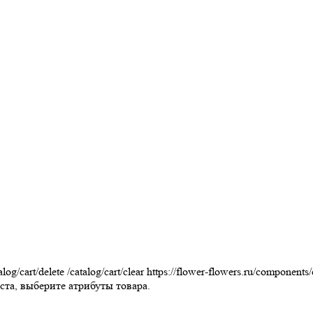
alog/cart/delete
/catalog/cart/clear
https://flower-flowers.ru/components
та, выберите атрибуты товара.