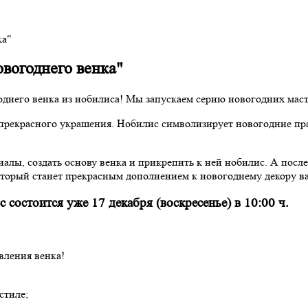
ка"
овогоднего венка"
его венка из нобилиса! Мы запускаем серию новогодних масте
прекрасного украшения. Нобилис символизирует новогодние праз
алы, создать основу венка и прикрепить к ней нобилис. А после 
который станет прекрасным дополнением к новогоднему декору в
с состоится уже 17 декабря (воскресенье) в 10:00 ч.
вления венка!
стиле;