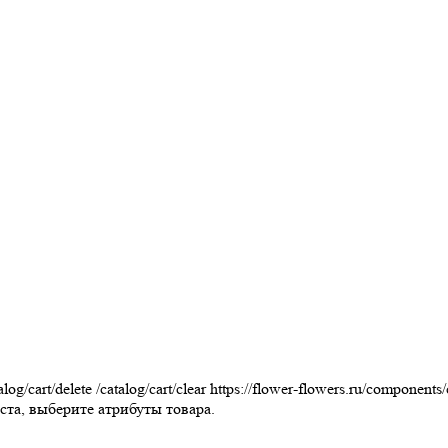
alog/cart/delete
/catalog/cart/clear
https://flower-flowers.ru/components
та, выберите атрибуты товара.