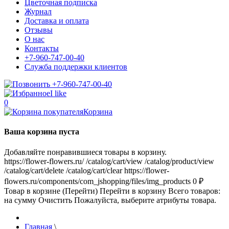
Цветочная подписка
Журнал
Доставка и оплата
Отзывы
О нас
Контакты
+7-960-747-00-40
Служба поддержки клиентов
+7-960-747-00-40
I like
0
Корзина
Ваша корзина пуста
Добавляйте понравившиеся товары в корзину.
https://flower-flowers.ru/
/catalog/cart/view
/catalog/product/view
/catalog/cart/delete
/catalog/cart/clear
https://flower-
flowers.ru/components/com_jshopping/files/img_products
0
₽
Товар в корзине (Перейти)
Перейти в корзину
Всего товаров:
на сумму
Очистить
Пожалуйста, выберите атрибуты товара.
Главная
\