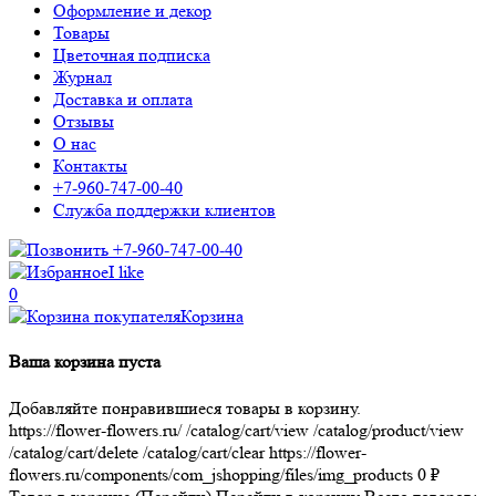
Оформление и декор
Товары
Цветочная подписка
Журнал
Доставка и оплата
Отзывы
О нас
Контакты
+7-960-747-00-40
Служба поддержки клиентов
+7-960-747-00-40
I like
0
Корзина
Ваша корзина пуста
Добавляйте понравившиеся товары в корзину.
https://flower-flowers.ru/
/catalog/cart/view
/catalog/product/view
/catalog/cart/delete
/catalog/cart/clear
https://flower-
flowers.ru/components/com_jshopping/files/img_products
0
₽