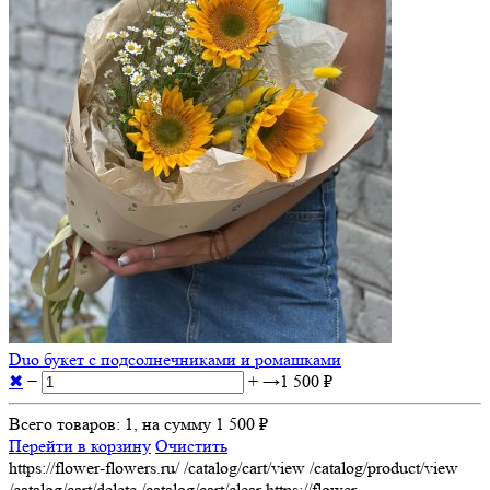
Duo букет с подсолнечниками и ромашками
✖
−
+
→
1 500 ₽
Всего товаров:
1
, на сумму
1 500 ₽
Перейти в корзину
Очистить
https://flower-flowers.ru/
/catalog/cart/view
/catalog/product/view
/catalog/cart/delete
/catalog/cart/clear
https://flower-