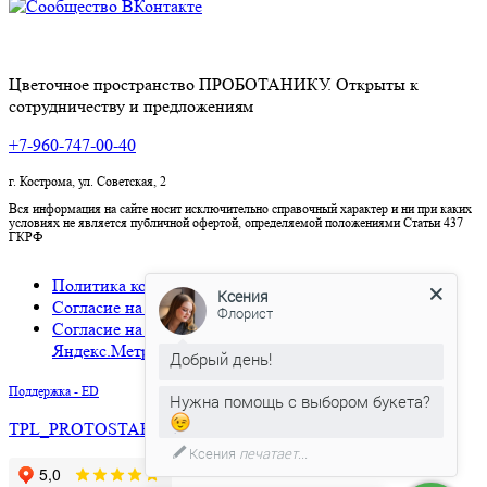
Цветочное пространство ПРОБОТАНИКУ. Открыты к
сотрудничеству и предложениям
+7-960-747-00-40
г. Кострома, ул. Советская, 2
Вся информация на сайте носит исключительно справочный характер и ни при каких
условиях не является публичной офертой, определяемой положениями Статьи 437
ГКРФ
Политика конфиденциальности
Ксения
Согласие на обработку персональных данных
Флорист
Согласие на использование cookies и сервиса
Яндекс.Метрика
Добрый день!
Поддержка - ED
Нужна помощь с выбором букета?
TPL_PROTOSTAR_BACKTOTOP
Ксения
печатает...