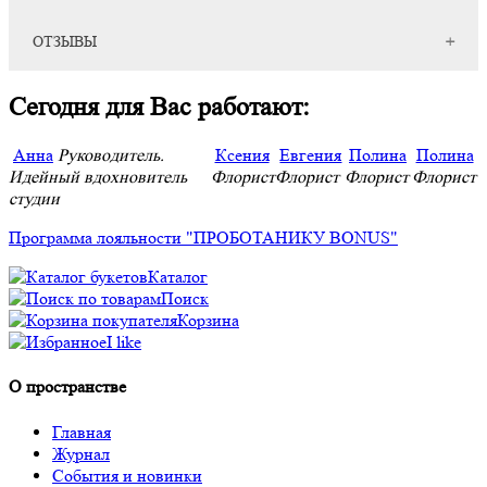
Букет невесты с лизиантусом и кустовой розой от флористов
ОТЗЫВЫ
цветочного пространства "ПРОБОТАНИКУ".
Отзывов нет.
Оформите заказ на сайте, в мессенджерах или соц.сетях, по
Сегодня для Вас работают:
телефону
8-960-747-00-40
или приезжайте к нам в
пространство Кострома, Советская улица, дом 2.
Анна
Руководитель.
Ксения
Евгения
Полина
Полина
Идейный вдохновитель
Флорист
Флорист
Флорист
Флорист
студии
Программа лояльности "ПРОБОТАНИКУ BONUS"
Каталог
Поиск
Корзина
I like
О пространстве
Главная
Журнал
События и новинки