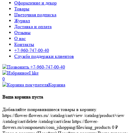
Оформление и декор
Товары
Цветочная подписка
Журнал
Доставка и оплата
Отзывы
О нас
Контакты
+7-960-747-00-40
Служба поддержки клиентов
+7-960-747-00-40
I like
0
Корзина
Ваша корзина пуста
Добавляйте понравившиеся товары в корзину.
https://flower-flowers.ru/
/catalog/cart/view
/catalog/product/view
/catalog/cart/delete
/catalog/cart/clear
https://flower-
flowers.ru/components/com_jshopping/files/img_products
0
₽