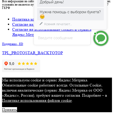
Вся информация на сайте носит исключительно справочный характер и ни при каких
Добрый день!
условиях не является публичной офертой, определяемой положениями Статьи 437
ГКРФ
Нужна помощь с выбором букета?
Политика конфиденциальности
Ксения
печатает...
Согласие на обработку персональных данных
Согласие на использование cookies и сервиса
Яндекс.Метрика
Введите сообщение
Поддержка - ED
TPL_PROTOSTAR_BACKTOTOP
Мы используем cookie и сервис Яндекс.Метрика.
Обязательные cookie работают всегда. Остальные Сookie,
включая аналитические (сервис Яндекс.Метрика от ООО
«Яндекс», Россия), требуют вашего согласия. Подробнее – в
Политике использования файлов cookie
.
Принять