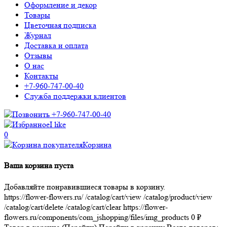
Оформление и декор
Товары
Цветочная подписка
Журнал
Доставка и оплата
Отзывы
О нас
Контакты
+7-960-747-00-40
Служба поддержки клиентов
+7-960-747-00-40
I like
0
Корзина
Ваша корзина пуста
Добавляйте понравившиеся товары в корзину.
https://flower-flowers.ru/
/catalog/cart/view
/catalog/product/view
/catalog/cart/delete
/catalog/cart/clear
https://flower-
flowers.ru/components/com_jshopping/files/img_products
0
₽